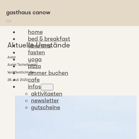
Zum Hauptinhalt springen
Zum Footer springen
gasthaus canow
home
bed & breakfast
Aktuelle Umstände
über uns
fasten
Autor
yoga
pizza
Auriel Tschaikowski
zimmer buchen
Veröffentlicht am
cafe
28. Juli 2020
infos
aktivitaeten
newsletter
gutscheine