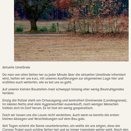
Aktuelle Umstände
Da man von allen Seiten her zu jeder Minute über die aktuellen Umstände informiert
wird, halten wir uns kurz, mit unseren Ausführungen zur allgemeinen Lage hier und
erzählen euch weiterhin, wie es bei uns so geht.
Auf unserer kleinen Baustellen-Insel schwappt bislang eher wenig Beunruhigendes
herüber.
Einzig die Polizei steht am Ortsausgang und kontrolliert Einreisende (Landesgrenze),
im lokalen Netto sind viele Hygieneartikel ausverkauft, noch weniger Menschen
treiben sich im Dorf herum. Es ist fast ein wenig gespenstisch.
Doch wir lassen uns die Laune nicht verderben. Auch wenn es bereits die ersten
kleinen Absagen und Verschiebungen auf dem Bau gab.
Seit Tagen scheint die Sonne ununterbrochen, als wollte sie uns zeigen, dass der
Corona-Trubel auch schöne Seiten hat und es immer irgendwie weiter geht. Nach den