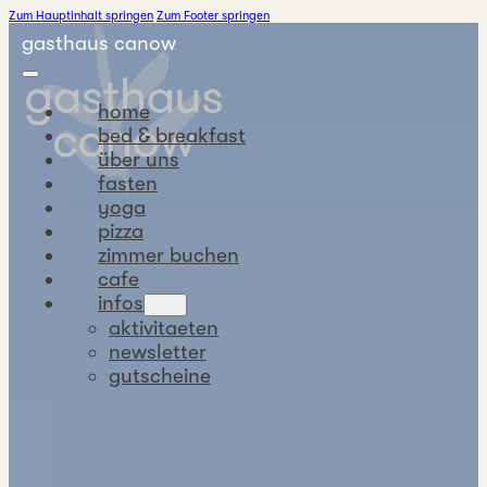
Zum Hauptinhalt springen
Zum Footer springen
gasthaus canow
home
bed & breakfast
über uns
fasten
yoga
pizza
zimmer buchen
cafe
infos
aktivitaeten
newsletter
gutscheine