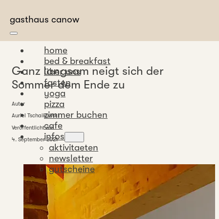
Zum Hauptinhalt springen
Zum Footer springen
gasthaus canow
home
bed & breakfast
Ganz langsam neigt sich der
über uns
fasten
Sommer dem Ende zu
yoga
pizza
Autor
zimmer buchen
Auriel Tschaikowski
cafe
Veröffentlicht am
infos
4. September 2021
aktivitaeten
newsletter
gutscheine