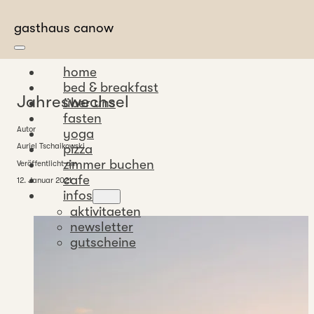
Zum Hauptinhalt springen
Zum Footer springen
gasthaus canow
home
bed & breakfast
Jahreswechsel
über uns
fasten
Autor
yoga
pizza
Auriel Tschaikowski
zimmer buchen
Veröffentlicht am
cafe
12. Januar 2021
infos
aktivitaeten
newsletter
gutscheine