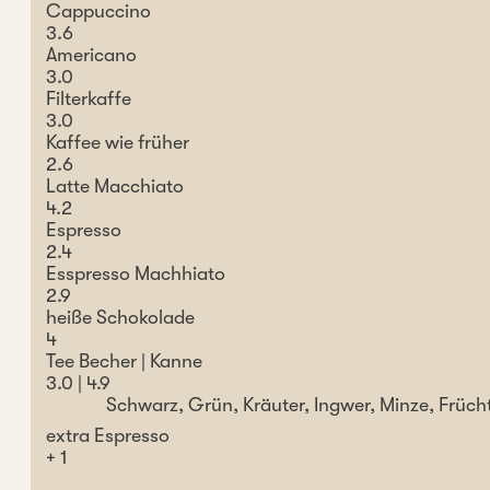
Cappuccino
3.6
Americano
3.0
Filterkaffe
3.0
Kaffee wie früher
2.6
Latte Macchiato
4.2
Espresso
2.4
Esspresso Machhiato
2.9
heiße Schokolade
4
Tee Becher | Kanne
3.0 | 4.9
Schwarz, Grün, Kräuter, Ingwer, Minze, Früch
extra Espresso
+ 1