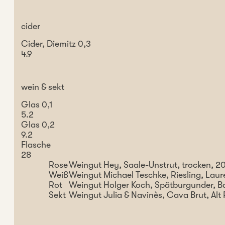
cider
Cider, Diemitz 0,3
4.9
wein & sekt
Glas 0,1
5.2
Glas 0,2
9.2
Flasche
28
Rose
Weingut Hey, Saale-Unstrut, trocken, 2
Weiß
Weingut Michael Teschke, Riesling, Laure
Rot
Weingut Holger Koch, Spätburgunder, 
Sekt
Weingut Julia & Navinès, Cava Brut, Alt