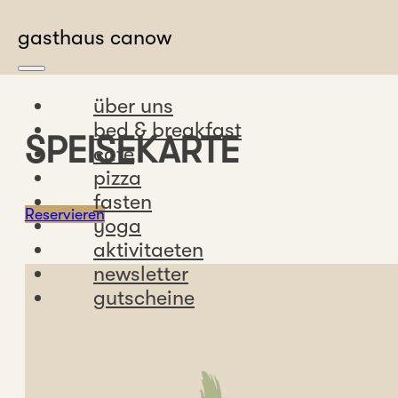
Zum Hauptinhalt springen
Zum Footer springen
gasthaus canow
über uns
bed & breakfast
SPEISEKARTE
cafe
pizza
fasten
Reservieren
yoga
aktivitaeten
newsletter
gutscheine