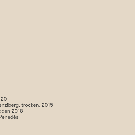
020
n­ziberg, trocken, 2015
Baden 2018
 Penedès